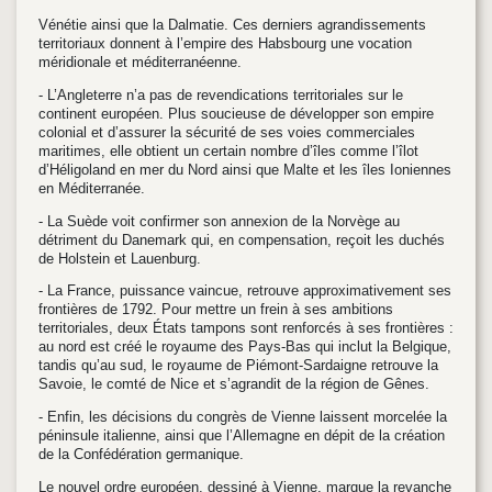
Vénétie ainsi que la Dalmatie. Ces derniers agrandissements
territoriaux donnent à l’empire des Habsbourg une vocation
méridionale et méditerranéenne.
- L’Angleterre n’a pas de revendications territoriales sur le
continent européen. Plus soucieuse de développer son empire
colonial et d’assurer la sécurité de ses voies commerciales
maritimes, elle obtient un certain nombre d’îles comme l’îlot
d’Héligoland en mer du Nord ainsi que Malte et les îles Ioniennes
en Méditerranée.
- La Suède voit confirmer son annexion de la Norvège au
détriment du Danemark qui, en compensation, reçoit les duchés
de Holstein et Lauenburg.
- La France, puissance vaincue, retrouve approximativement ses
frontières de 1792. Pour mettre un frein à ses ambitions
territoriales, deux États tampons sont renforcés à ses frontières :
au nord est créé le royaume des Pays-Bas qui inclut la Belgique,
tandis qu’au sud, le royaume de Piémont-Sardaigne retrouve la
Savoie, le comté de Nice et s’agrandit de la région de Gênes.
- Enfin, les décisions du congrès de Vienne laissent morcelée la
péninsule italienne, ainsi que l’Allemagne en dépit de la création
de la Confédération germanique.
Le nouvel ordre européen, dessiné à Vienne, marque la revanche