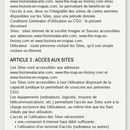
www.histoirealacarte.com, www.the-map-as-history.com et/ou
www.historia-en-mapas.com, lui permettant de bénéficier de
l’accès à une, deux ou l’intégralité des séries de cartes animées
disponibles sur les Sites, pour une période donnée.
Conditions Générales d’Utilisation ou CGU : le présent
document.
Sites : sites internet de la société Images et Savoirs accessibles
aux adresses www.histoirealacarte.com, www.the-map-as-
history.com et www.historia-en-mapas.com.
Utilisateur : toute personne visitant les Sites, qu’il soit simple
visiteur ou Abonné.
ARTICLE 3 : ACCES AUX SITES
Les Sites sont accessibles aux adresses
www.histoirealacarte.com, www.the-map-as-history.com et
www.historia-en-mapas.com.
Les Sites sont accessibles à tout Utilisateur disposant de la
capacité juridique lui permettant de souscrire aux présentes
CGU.
Les équipements (ordinateurs, logiciels, moyens de
télécommunications, etc.) permettant l’accès aux Sites sont à la
charge exclusive des Utilisateurs, au même titre que les frais
induits par leur utilisation.
L’accès et l’utilisation des Sites nécessitent :
• une connexion à internet haut débit suffisante ;
• l’utilisation d’un terminal d’accès (ordinateur ou autres)