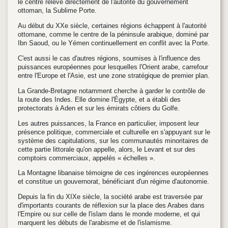
le centre relève directement de l'autorité du gouvernement
ottoman, la Sublime Porte.
Au début du XX
e
siècle, certaines régions échappent à l'autorité
ottomane, comme le centre de la péninsule arabique, dominé par
Ibn Saoud, ou le Yémen continuellement en conflit avec la Porte.
C'est aussi le cas d'autres régions, soumises à l'influence des
puissances européennes pour lesquelles l'Orient arabe, carrefour
entre l'Europe et l'Asie, est une zone stratégique de premier plan.
La Grande-Bretagne notamment cherche à garder le contrôle de
la route des Indes. Elle domine l'Égypte, et a établi des
protectorats à Aden et sur les émirats côtiers du Golfe.
Les autres puissances, la France en particulier, imposent leur
présence politique, commerciale et culturelle en s'appuyant sur le
système des capitulations, sur les communautés minoritaires de
cette partie littorale qu'on appelle, alors, le Levant et sur des
comptoirs commerciaux, appelés « échelles ».
La Montagne libanaise témoigne de ces ingérences européennes
et constitue un gouvernorat, bénéficiant d'un régime d'autonomie.
Depuis la fin du XIX
e
siècle, la société arabe est traversée par
d'importants courants de réflexion sur la place des Arabes dans
l'Empire ou sur celle de l'islam dans le monde moderne, et qui
marquent les débuts de l'arabisme et de l'islamisme.