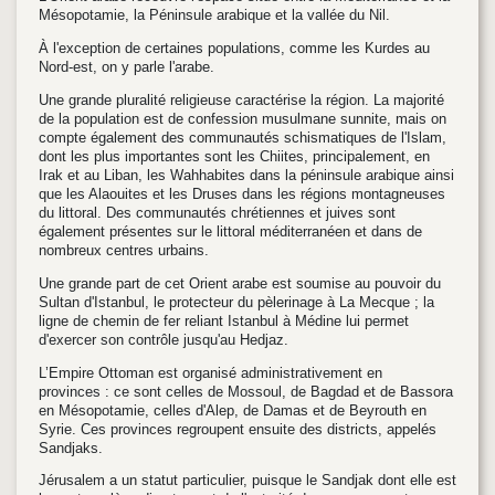
Mésopotamie, la Péninsule arabique et la vallée du Nil.
À l'exception de certaines populations, comme les Kurdes au
Nord-est, on y parle l'arabe.
Une grande pluralité religieuse caractérise la région. La majorité
de la population est de confession musulmane sunnite, mais on
compte également des communautés schismatiques de l'Islam,
dont les plus importantes sont les Chiites, principalement, en
Irak et au Liban, les Wahhabites dans la péninsule arabique ainsi
que les Alaouites et les Druses dans les régions montagneuses
du littoral. Des communautés chrétiennes et juives sont
également présentes sur le littoral méditerranéen et dans de
nombreux centres urbains.
Une grande part de cet Orient arabe est soumise au pouvoir du
Sultan d'Istanbul, le protecteur du pèlerinage à La Mecque ; la
ligne de chemin de fer reliant Istanbul à Médine lui permet
d'exercer son contrôle jusqu'au Hedjaz.
L’Empire Ottoman est organisé administrativement en
provinces : ce sont celles de Mossoul, de Bagdad et de Bassora
en Mésopotamie, celles d'Alep, de Damas et de Beyrouth en
Syrie. Ces provinces regroupent ensuite des districts, appelés
Sandjaks.
Jérusalem a un statut particulier, puisque le Sandjak dont elle est